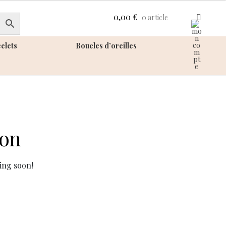
0,00
€
0 article
elets
Boucles d’oreilles
zon
ing soon!