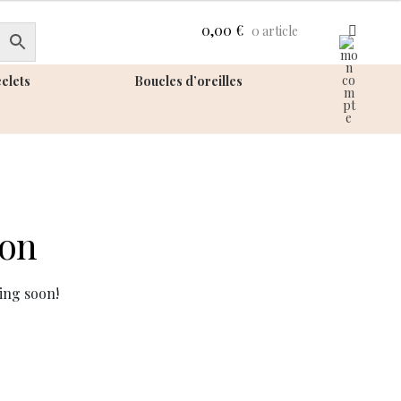
0,00
€
0 article
elets
Boucles d’oreilles
zon
ing soon!